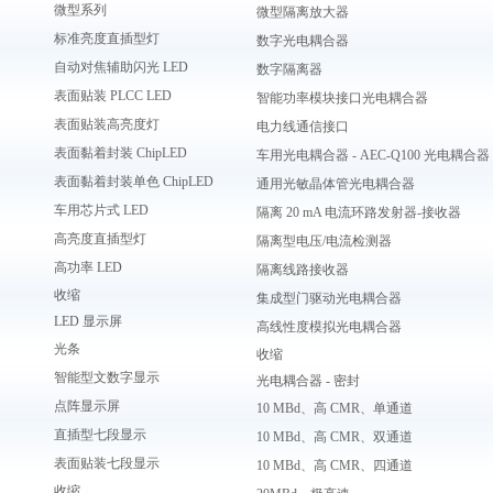
微型系列
微型隔离放大器
标准亮度直插型灯
数字光电耦合器
自动对焦辅助闪光 LED
数字隔离器
表面贴装 PLCC LED
智能功率模块接口光电耦合器
表面贴装高亮度灯
电力线通信接口
表面黏着封装 ChipLED
车用光电耦合器 - AEC-Q100 光电耦合器
表面黏着封装单色 ChipLED
通用光敏晶体管光电耦合器
车用芯片式 LED
隔离 20 mA 电流环路发射器-接收器
高亮度直插型灯
隔离型电压/电流检测器
高功率 LED
隔离线路接收器
收缩
集成型门驱动光电耦合器
LED 显示屏
高线性度模拟光电耦合器
光条
收缩
智能型文数字显示
光电耦合器 - 密封
点阵显示屏
10 MBd、高 CMR、单通道
直插型七段显示
10 MBd、高 CMR、双通道
表面贴装七段显示
10 MBd、高 CMR、四通道
收缩