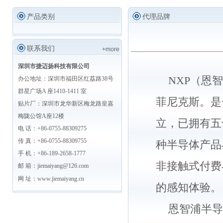
产品类别
代理品牌
联系我们
+more
深圳市捷迈扬科技有限公司
NXP（恩
办公地址：深圳市福田区红荔路38号
群星广场A 座1410-1411 室
菲尼克斯。是
贴片厂：深圳市龙华新区梅龙路皇嘉
梅陇公馆A座12楼
立，已拥有五
电 话：+86-0755-88309275
传 真：+86-0755-88309755
种半导体产品
手 机：+86-189-2658-1777
非接触式付费
邮 箱：jiemaiyang@126.com
网 址：
www.jiemaiyang.cn
的感知体验。
恩智浦半导