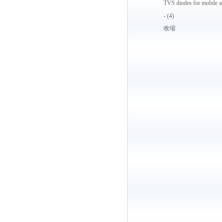
TVS diodes for mobile a
- (4)
收缩